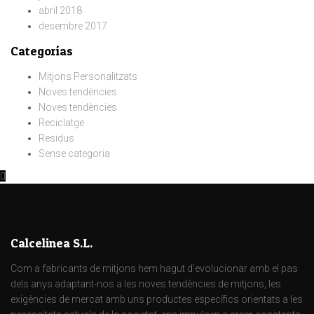
abril 2018
desembre 2017
Categorías
Mitjons Personalitzats
Noves tendències
Noves tendències
Reciclatge
Residus
Sense categoria
Calcelinea S.L.
Com a fabricants de mitjons hem hagut d'evolucionar amb el pas
dels anys adaptant-nos a les noves tendències de mitjons, les
exigències de mercat amb uns productes específics orientats a les