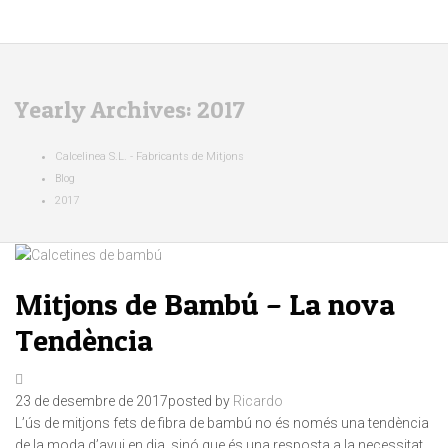
Yearly Archives: 2017
Calcelinea S.L. - Fabricants de Mitjons
Blog
2017
Mitjons de Bambú – La nova
Tendència
23 de desembre de 2017
posted by
Ricardo
L’ús de mitjons fets de fibra de bambú no és només una tendència
de la moda d’avui en dia, sinó que és una resposta a la necessitat