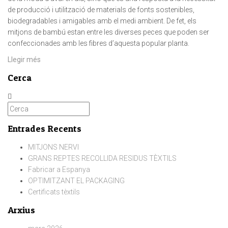
de producció i utilització de materials de fonts sostenibles,
biodegradables i amigables amb el medi ambient. De fet, els
mitjons de bambú estan entre les diverses peces que poden ser
confeccionades amb les fibres d’aquesta popular planta.
Llegir més
Cerca
Entrades Recents
MITJONS NERVI
GRANS REPTES RECOLLIDA RESIDUS TÈXTILS
Fabricar a Espanya
OPTIMITZANT EL PACKAGING
Certificats tèxtils
Arxius