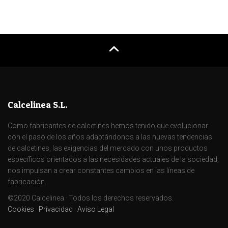
Calcelinea S.L.
Como fabricantes de calcetines hemos tenido que evolucionar
con el paso de los años adaptándonos a las nuevas tendencias
de calcetines, las exigencias del mercado con unos productos
específicos orientados a las necesidades actuales de la sociedad,
nos impulsan a crear constantes cambios en las líneas de
fabricación.
©2020 Calcelinea · Todos los derechos reservados.
Cookies
·
Privacidad
·
Aviso Legal