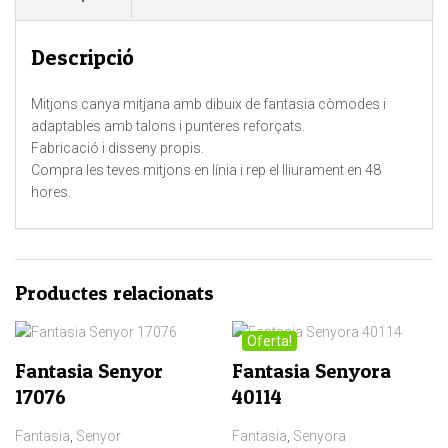
Descripció
Mitjons canya mitjana amb dibuix de fantasia còmodes i
adaptables amb talons i punteres reforçats.
Fabricació i disseny propis.
Compra les teves mitjons en línia i rep el lliurament en 48
hores.
Productes relacionats
Oferta!
Fantasia Senyor
Fantasia Senyora
17076
40114
Fantasia
,
Senyor
Fantasia
,
Senyora