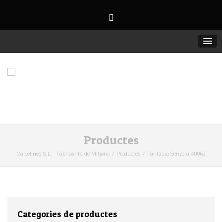
Productes
Calcelinea S.L. - Fabricants de Mitjons
Productes
Fantasia Senyora 40062
Categories de productes