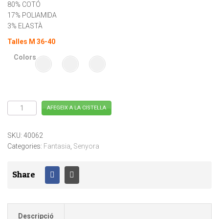
80% COTÓ
17% POLIAMIDA
3% ELASTÀ
Talles M 36-40
Colors
quantitat
AFEGEIX A LA CISTELLA
de
Fantasia
Senyora
40062
SKU:
40062
Categories:
Fantasia
,
Senyora
Share
Descripció