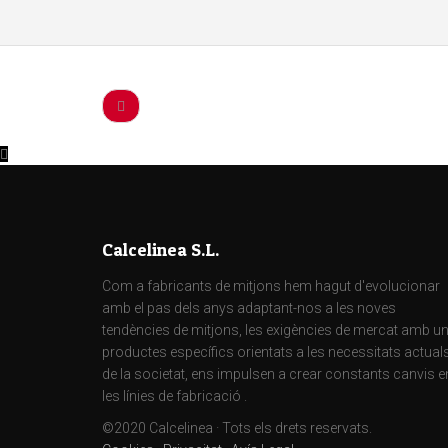
Calcelinea S.L.
Com a fabricants de mitjons hem hagut d'evolucionar
amb el pas dels anys adaptant-nos a les noves
tendències de mitjons, les exigències de mercat amb u
productes específics orientats a les necessitats actual
de la societat, ens impulsen a crear constants canvis e
les línies de fabricació .
©2020 Calcelinea · Tots els drets reservats.