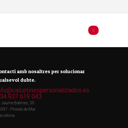
ontacti amb nosaltres per solucionar
ualsevol dubte.
nfo@calcetinespersonalizados.es
34 937 619 043
/ Jaume Balmes, 30
397 - Pineda de Mar
arcelona