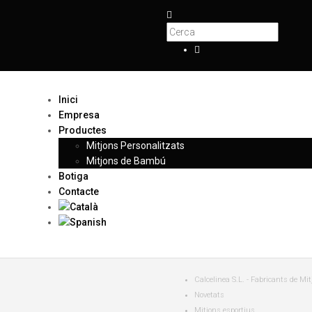
Inici
Empresa
Productes
Mitjons Personalitzats
Mitjons de Bambú
Botiga
Contacte
Calcelinea S.L. - Fabricants de Mi
Novetats
Mitjons esportius