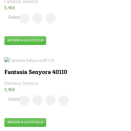
Fantasia
,
Senyora
opcions
5,95
€
es
Colors
poden
triar
a
la
AFEGEIX A LA CISTELLA
pàgina
Aquest
del
producte
producte
té
diverses
Fantasia Senyora 40110
variants.
Les
Fantasia
,
Senyora
opcions
5,95
€
es
Colors
poden
triar
a
la
AFEGEIX A LA CISTELLA
pàgina
Aquest