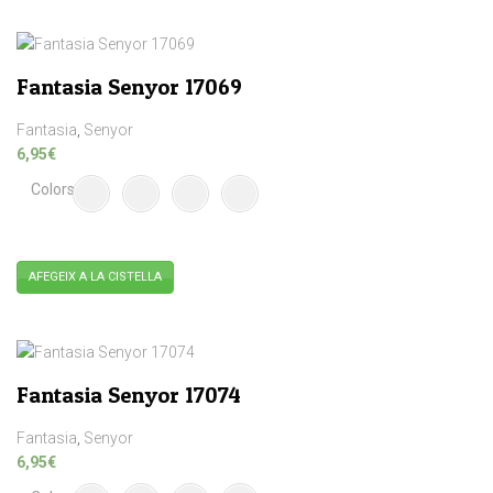
producte
té
diverses
Fantasia Senyor 17069
variants.
Les
Fantasia
,
Senyor
opcions
6,95
€
es
Colors
poden
triar
a
la
AFEGEIX A LA CISTELLA
pàgina
Aquest
del
producte
producte
té
diverses
Fantasia Senyor 17074
variants.
Les
Fantasia
,
Senyor
opcions
6,95
€
es