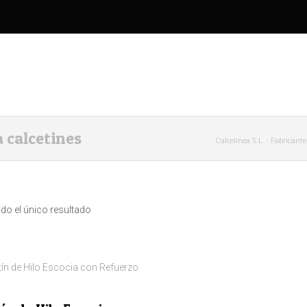
a calcetines
Calcelinea S.L. - Fabricant
o el único resultado