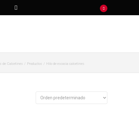
es de Calcetines
Productos
Hilo de escocia calcetines