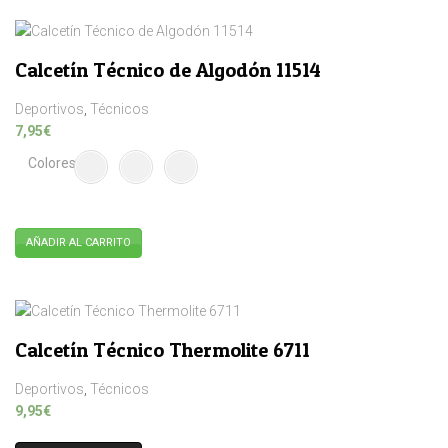
la
página
de
Calcetín Técnico de Algodón 11514
producto
Deportivos
,
Técnicos
7,95
€
Colores
AÑADIR AL CARRITO
Este
producto
tiene
múltiples
Calcetín Técnico Thermolite 6711
variantes.
Las
Deportivos
,
Técnicos
opciones
9,95
€
se
pueden