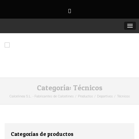
Categoría:
Técnicos
Calcelinea S.L. - Fabricantes de Calcetines
Productos
Deportivos
Técnicos
Categorías de productos