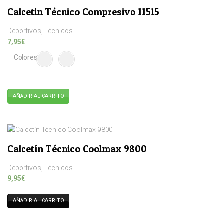
Calcetin Técnico Compresivo 11515
Deportivos
,
Técnicos
7,95
€
Colores
AÑADIR AL CARRITO
Este
producto
tiene
múltiples
Calcetín Técnico Coolmax 9800
variantes.
Las
Deportivos
,
Técnicos
opciones
9,95
€
se
pueden
AÑADIR AL CARRITO
elegir
en