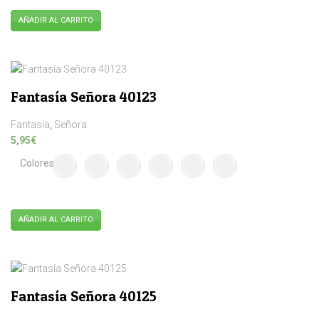
la
AÑADIR AL CARRITO
página
Este
de
producto
producto
tiene
múltiples
Fantasía Señora 40123
variantes.
Las
Fantasía
,
Señora
opciones
5,95
€
se
Colores
pueden
elegir
en
la
AÑADIR AL CARRITO
página
Este
de
producto
producto
tiene
múltiples
Fantasía Señora 40125
variantes.
Las