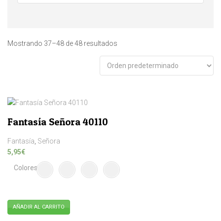
Mostrando 37–48 de 48 resultados
Fantasía Señora 40110
Fantasía
,
Señora
5,95
€
Colores
AÑADIR AL CARRITO
Este