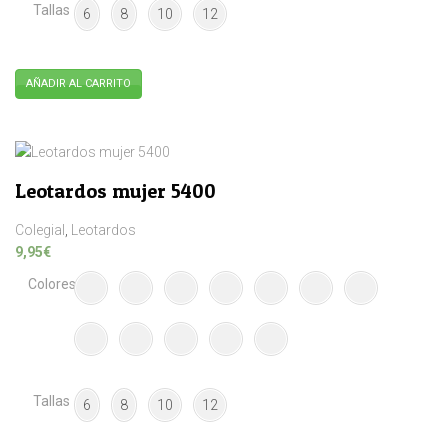
de
Tallas
6
8
10
12
producto
AÑADIR AL CARRITO
Este
producto
tiene
múltiples
Leotardos mujer 5400
variantes.
Las
Colegial
,
Leotardos
opciones
9,95
€
se
Colores
pueden
elegir
en
la
página
de
Tallas
6
8
10
12
producto