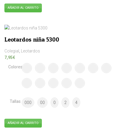
AÑADIR AL CARRITO
Este
producto
tiene
múltiples
Leotardos niña 5300
variantes.
Las
Colegial
,
Leotardos
opciones
7,95
€
se
Colores
pueden
elegir
en
la
página
de
Tallas
000
00
0
2
4
producto
AÑADIR AL CARRITO
Este